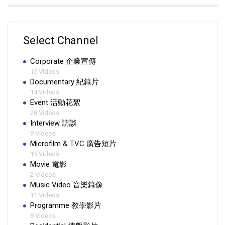
Select Channel
Corporate 企業宣傳
15 Videos
Documentary 紀錄片
14 Videos
Event 活動花絮
28 Videos
Interview 訪談
9 Videos
Microfilm & TVC 廣告短片
15 Videos
Movie 電影
2 Videos
Music Video 音樂錄像
11 Videos
Programme 教學影片
8 Videos