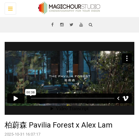
Toggle
navigation
柏蔚森 Pavilia Forest x Alex Lam
2025-10-31 16:07:17