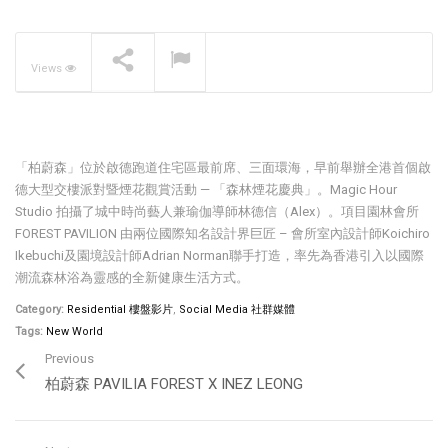
The Pavilia Forest –
Koichiro Ikebuchi
NOW PLAYING
Views
「柏蔚森」位於啟德跑道住宅區最前席、三面環海，早前舉辦全港首個啟
德大型交樓派對暨煙花觀賞活動 — 「森林煙花慶典」。Magic Hour
Studio 拍攝了城中時尚藝人兼瑜伽導師林德信（Alex）。項目園林會所
FOREST PAVILION 由兩位國際知名設計界巨匠 – 會所室內設計師Koichiro
Ikebuchi及園境設計師Adrian Norman聯手打造，率先為香港引入以國際
潮流森林浴為靈感的全新健康生活方式。
Category:
Residential 樓盤影片
,
Social Media 社群媒體
Tags:
New World
Previous
柏蔚森 PAVILIA FOREST X INEZ LEONG