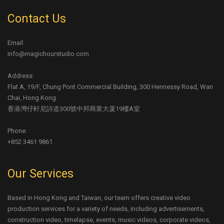
Contact Us
Email:
info@magichourstudio.com
Address:
Flat A, 19/F, Chung Pont Commercial Building, 300 Hennessy Road, Wan
Chai, Hong Kong
香港灣仔軒尼詩道300號中邦商業大厦19樓A室
Phone:
+852 3461 9861
Our Services
Based in Hong Kong and Taiwan, our team offers creative video
production services for a variety of needs, including advertisements,
construction video, timelapse, events, music videos, corporate videos,