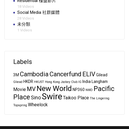
Residential 樓盤影片
18 Videos
Social Media 社群媒體
28 Videos
未分類
1 Videos
Labels
Cambodia
Cancerfund
ELIV
3M
Gilead
HKDR
India
Langham
Gliead
HKUST
Hong Kong Jockey Club
IG
New World
Pacific
MV
Movie
NP360
NWD
Swire
Place
Sino
Taikoo Place
The Lingering
Wheelock
Topspring